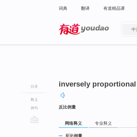
词典
翻译
有道精品课
中
有道 - 网易旗下搜索
inversely proportional
目录
释义
反比例量
例句
网络释义
专业释义
go
top
反比例量