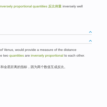
inversely proportional quantities
反比例量
inversely well
of
Venus
,
would
provide a measure of the
distance
he
two
quantities
are
inversely
proportional
to each other.
球
和
金星
距离
的
指标，
因为
两个
数值互成
反比
。