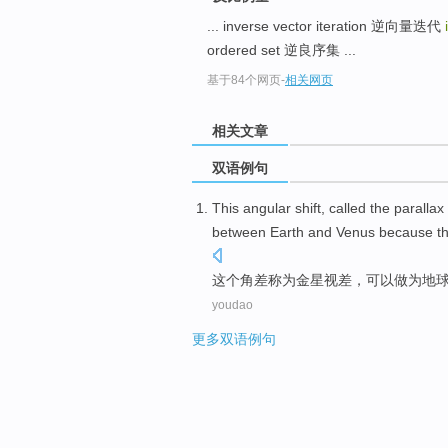
... inverse vector iteration 逆向量迭代
ordered set 逆良序集 ...
基于84个网页
-
相关网页
相关文章
双语例句
This
angular
shift,
called
the
parallax
between
Earth
and
Venus
because
t
这个
角
差
称为
金星
视差
，
可以
做为
地
youdao
更多双语例句