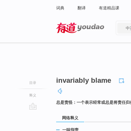
词典
翻译
有道精品课
中
有道 - 网易旗下搜索
invariably blame
目录
释义
总是责怪：一个表示经常或总是将责任归
go
网络释义
top
一味指责