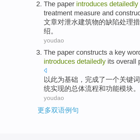
The paper
introduces
detailedly
treatment
measure
and
construc
文章
对
泄
水
建筑物
的
缺陷
处理
措
绍。
youdao
The paper
constructs
a
key wor
introduces
detailedly
its
overall
以此为基础，完成了
一个
关键词
统
实现的
总体
流程
和
功能
模块。
youdao
更多双语例句