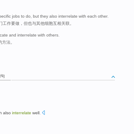
ecific jobs to do, but they also interrelate with each other.
门工作要做，但也与其他细胞互相关联。
ate and interrelate with others.
的方法。
例句
h
also
interrelate
well
.