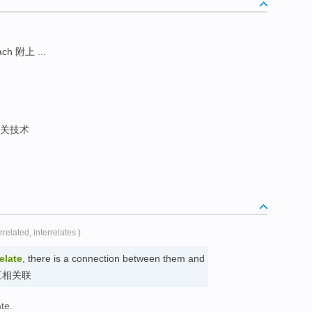
ach 附上 ...
相关技术
errelated, interrelates )
relate
, there is a connection between them and
r. 互相关联
te.