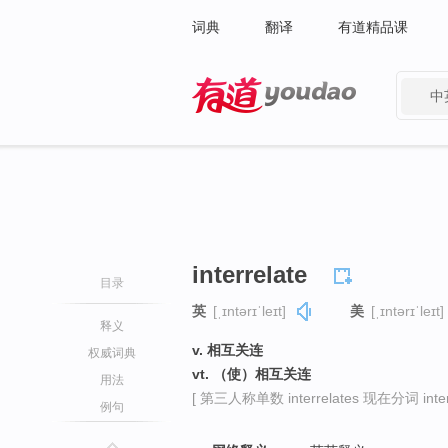
词典
翻译
有道精品课
中
有道 - 网易旗下搜索
interrelate
目录
英
[ˌɪntərɪˈleɪt]
美
[ˌɪntərɪˈleɪt]
释义
v. 相互关连
权威词典
vt. （使）相互关连
用法
[ 第三人称单数 interrelates 现在分词 interre
例句