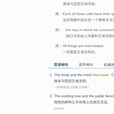
身体与思想互相关联。
例：
Each of these cells have their sp
这些细胞中的任意一个都有其专
例：
...the way in which we communic
...我们与其他人沟通和互相关联
例：
All things are interrelated.
一切都是互相关联的。
双语例句
原声例句
权威
The body
and
the
mind
interrelate
.
身体
与
思想
互相关联
。
《柯林斯英汉双解大词典》
The existing
tree
and
the public
benc
现有
的
树
和
公共
长椅上
也
相互
关连
。
youdao