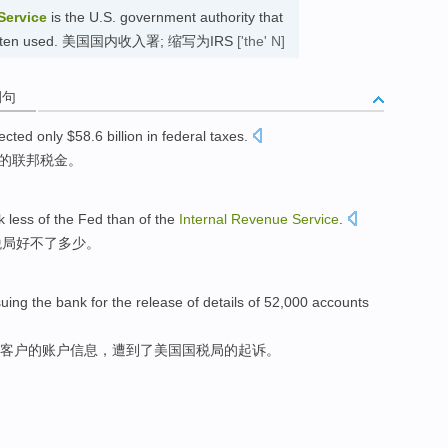
Service
is the U.S. government authority that
n is often used. 美国国内收入署; 缩写为IRS
['the' N]
例句
lected
only
$58.6 billion
in
federal
taxes
.
的
联邦
税金
。
k
less of
the Fed
than
of the
Internal
Revenue
Service
.
税局
好不了多少。
suing
the
bank
for
the
release
of
details
of
52,000
accounts
客户
的
账户
信息
，遭到了美国
国税局
的起诉。