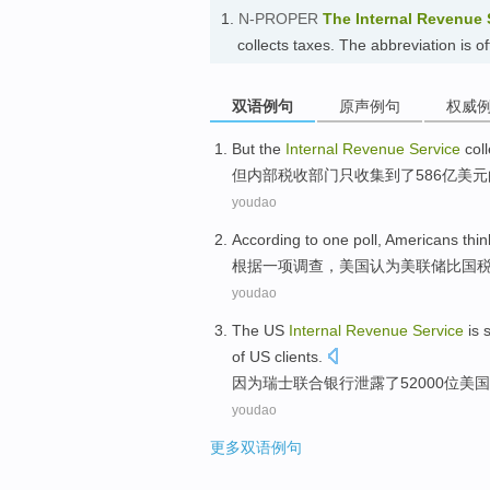
1.
N-PROPER
The Internal Revenue 
collects taxes. The abbreviatio
双语例句
原声例句
权威
But
the
Internal
Revenue
Service
col
但
内部
税收
部门
只
收集到了
586亿美元
youdao
According to
one
poll
,
Americans
thin
根据
一
项
调查
，
美国
认为
美联储
比
国
youdao
The
US
Internal
Revenue
Service
is 
of
US
clients.
因为
瑞士联合
银行
泄露
了52000位
美国
youdao
更多双语例句