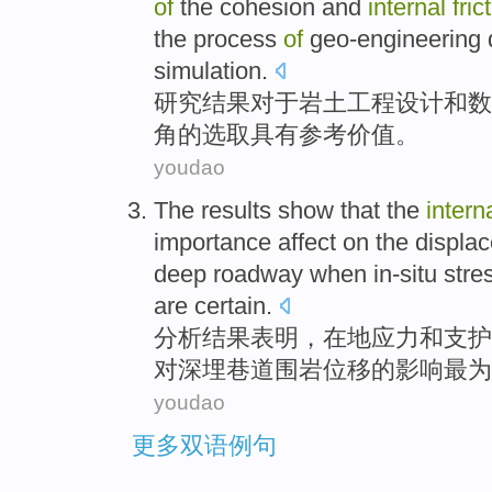
of
the
cohesion
and
internal
fric
the process
of
geo-engineering
simulation.
研究
结果
对于
岩土
工程
设计
和
数
角
的
选取
具有
参考
价值
。
youdao
The results
show that
the
intern
importance
affect on
the
displa
deep
roadway
when
in-situ stre
are
certain
.
分析
结果
表明
，在
地应力
和
支护
对
深
埋
巷道
围岩
位移
的
影响
最为
youdao
更多双语例句