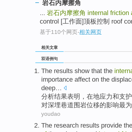
岩石内摩擦角
...
岩石内摩擦角
internal friction
control [工作面]顶板控制 roof contr
基于110个网页
-
相关网页
相关文章
双语例句
The results
show that
the
intern
importance
affect on
the
displa
deep
…
分析
结果
表明
，
在
地应力和支护
对深埋
巷道
围岩
位移
的
影响
最为
youdao
The research
results
provide
th