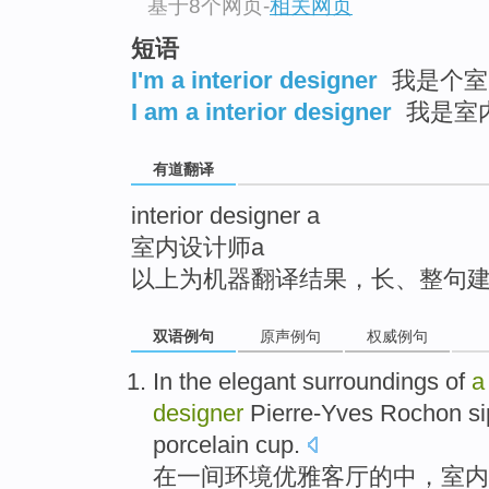
基于8个网页
-
相关网页
top
短语
I'm a interior designer
我是个室
I am a interior designer
我是室
有道翻译
interior designer a
室内设计师a
以上为机器翻译结果，长、整句
双语例句
原声例句
权威例句
In
the
elegant
surroundings
of
a
designer
Pierre-Yves Rochon
s
porcelain
cup
.
在
一
间
环境
优雅
客厅
的
中，
室内