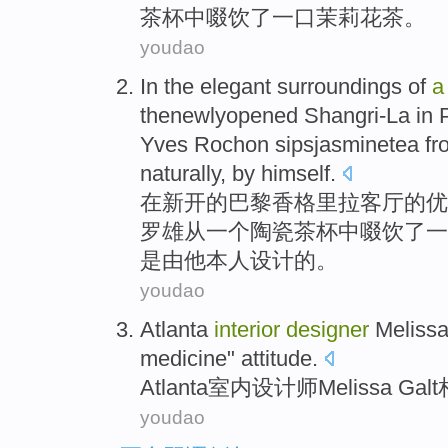
茶杯
中
啜饮了一口
茉莉花
茶
。
youdao
In
the
elegant
surroundings
of
a
thenewlyopened Shangri-La
in
Yves Rochon sipsjasminetea
fr
naturally
,
by
himself
.
在
新开
的
巴黎
香格里拉
客厅
的
优
罗雄
从
一个
陶瓷
茶杯
中啜饮了一
是
由
他本人
设计
的。
youdao
Atlanta
interior
designer
Meliss
medicine
"
attitude
.
Atlanta
室内
设计师
Melissa
Galt
youdao