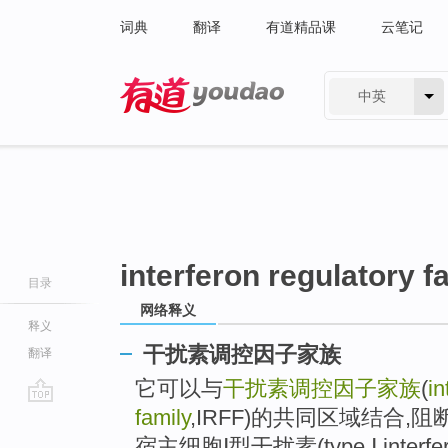
词典
翻译
有道精品课
云笔记
中英
有道 - 网易旗下搜索
interferon regulatory f
目录
网络释义
释义
干扰素调控因子家族
翻译
它可以与
干扰素调控因子家族
(
in
family
,IRFF)的共同区域结合
go
top
宿主细胞Ⅰ型干扰素(type Ⅰ interfero