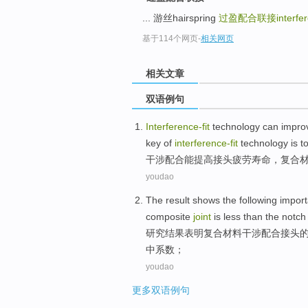
... 游丝hairspring
过盈配合联接interferenc
基于114个网页
-
相关网页
相关文章
双语例句
Interference-
fit
technology
can
impro
key
of
interference-
fit
technology is t
干涉
配合
能
提高
接头
疲劳寿命，
复合
youdao
The result
shows
the
following import
composite
joint
is less than
the
notch c
研究
结果
表明
复合
材料干涉配合
接头
中系数；
youdao
更多双语例句