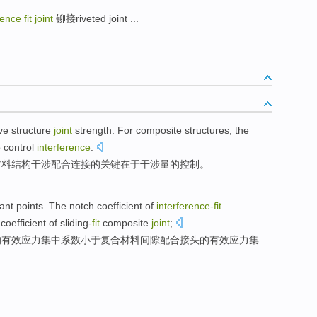
e fit joint
铆接riveted joint ...
ve
structure
joint
strength. For
composite
structures
,
the
o
control
interference
.
材料
结构
干涉配合连接
的
关键
在于干涉量
的
控制
。
ant points.
The
notch coefficient of
interference-
fit
oefficient of sliding-
fit
composite
joint
;
的
有效应力集中
系数
小于
复合材料间隙配合接头的有效应力集