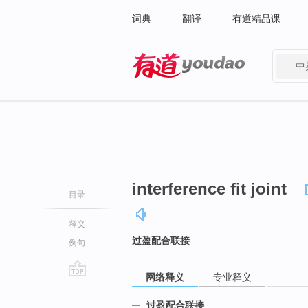
词典
翻译
有道精品课
中
有道 - 网易旗下搜索
interference fit joint
目录
释义
过盈配合联接
例句
网络释义
专业释义
go
top
过盈配合联接