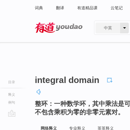
词典
翻译
有道精品课
云笔记
中英
有道 - 网易旗下搜索
integral domain
目录
释义
整环：一种数学环，其中乘法是
例句
不包含乘积为零的非零元素对。
go
top
网络释义
专业释义
英英释义