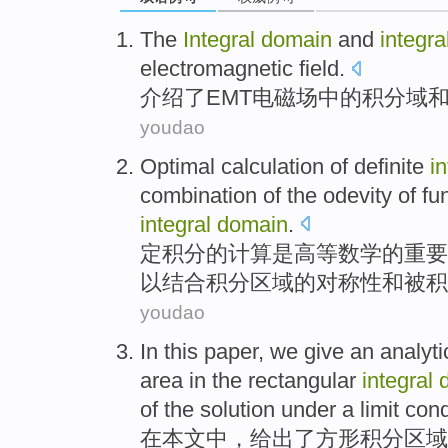
The
Integral
domain
and
integra
electromagnetic field
.
介绍了
EMT电磁场
中的
积分
域
youdao
Optimal
calculation
of
definite
in
combination
of
the
odevity of
fu
integral
domain
.
定
积分
的
计算
是高等数学的重要
以
结合
积分
区域
的
对称性
和
被积
youdao
In
this paper
,
we give an
analyti
area
in
the
rectangular
integral
of
the
solution
under
a
limit
cond
在
本文
中，
给出
了
方形
积分
区域