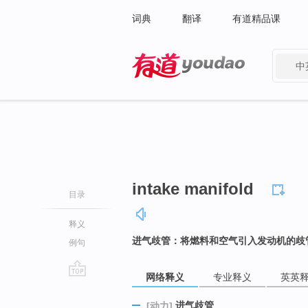
词典
翻译
有道精品课
中
有道 - 网易旗下搜索
intake manifold
目录
释义
进气歧管：将燃料和空气引入发动机的歧
例句
网络释义
专业释义
英英
go
top
进气歧管
[动力]