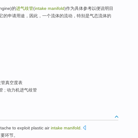
ngine)的
进气歧管
(
intake manifold
)作为具体参考以便说明目
它的申请用途，因此，一个流体的流动，特别是气态流体的
歧管真空度表
 ; 动力机进气歧管
tache
to
exploit
plastic
air
intake
manifold
.
重要
环节
。