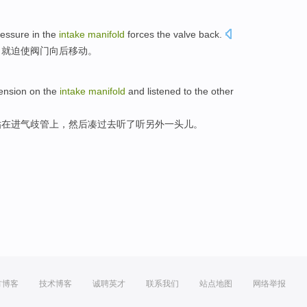
ressure
in the
intake
manifold
forces
the valve
back
.
力
就
迫使
阀门
向后
移动。
ension
on
the
intake
manifold
and
listened to
the
other
贴在
进气
歧管
上
，
然后
凑过去
听
了听另外一头儿。
方博客
技术博客
诚聘英才
联系我们
站点地图
网络举报