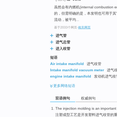
虽然会有内燃机(internal combustion e
的，但需明确的是，本发明也可用于其
流动，被平均...
基于2033个网页
-
相关网页
进气管
进气总管
进入歧管
短语
Air intake manifold
进气歧管
Intake manifold vacuum meter
进气
engine intake manifold
发动机进气歧管
更多
网络短语
双语例句
权威例句
The injection
molding
is
an important
注塑
成型工艺
是
开发
塑料
进气
歧管
的