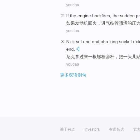
youdao
If
the engine
backfires
,
the
sudden
p
如果
发动机
回火
，
进气
歧管骤增
的
压
youdao
Nick
set
one
end of
a
long
socket
ext
end.
尼克
拿过来
一
根螺栓
套
杆，把
一
头儿
youdao
更多双语例句
关于有道
Investors
有道智选
官