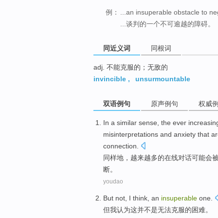
例：
...an insuperable obstacle to ne
...谈判的一个不可逾越的障碍。
同近义词
同根词
adj. 不能克服的；无敌的
invincible
,
unsurmountable
双语例句
原声例句
权威
In a
similar
sense, the
ever increasin
misinterpretations
and
anxiety
that a
connection
.
同样
地，
越来越
多
的
在线
对话
可能会
断。
youdao
But
not
,
I
think
,
an
insuperable
one.
但
我
认为
这并
不是
无法
克服的困难。