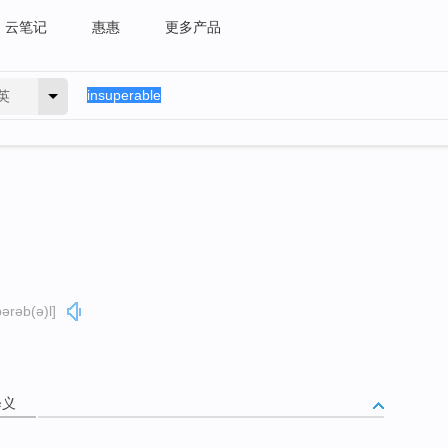
云笔记
惠惠
更多产品
英
pərəb(ə)l]
释义