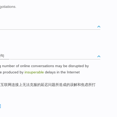
gotiations.
例句
g
number
of
online
conversations
may
be disrupted
by
re produced
by
insuperable
delays
in
the Internet
被
互联网连接上
无法克服
的
延迟
问题所
造成
的误解
和
焦虑
所
打