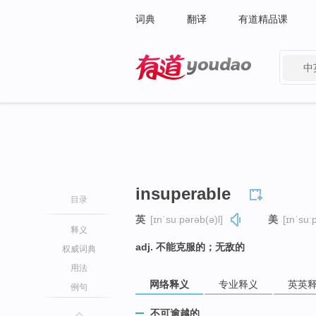
词典
翻译
有道精品课
中
有道 - 网易旗下搜索
insuperable
目录
英
[ɪnˈsuːpərəb(ə)l]
美
[ɪnˈsuː
释义
adj. 不能克服的；无敌的
权威词典
用法
网络释义
专业释义
英英
例句
不可逾越的