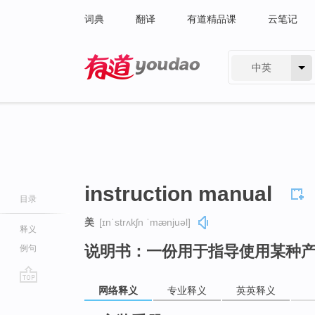
词典
翻译
有道精品课
云笔记
中英
有道 - 网易旗下搜索
instruction manual
目录
美
[ɪnˈstrʌkʃn ˈmænjuəl]
释义
说明书：一份用于指导使用某种
例句
网络释义
专业释义
英英释义
go
top