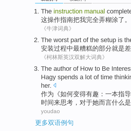
The
instruction
manual
complet
这
操作
指南
把
我
完全
弄糊涂了
。
《牛津词典》
The worst
part
of
the
setup
is
th
安装过程
中
最
糟糕
的
部分
就是
差
《柯林斯英汉双解大词典》
The
author
of
How to
Be
Interes
Hagy
spends
a lot
of
time
think
her
.
作为《
如何
变得
有趣
：
一本
指导
时间
来
思考
，
对于
她而言
什么
是
youdao
更多双语例句