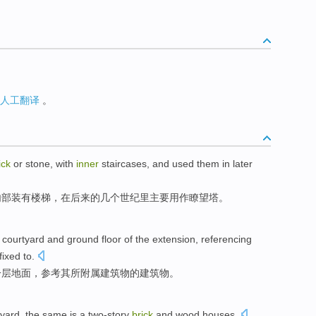
人工翻译
。
ick
or
stone
, with
inner
staircases
, and
used
them in
later
内部
装有楼梯
，
在
后来
的
几个世纪里
主要
用作
瞭
望塔。
courtyard
and
ground floor
of
the
extension
,
referencing
ffixed
to.
一层
地面
，
参考
其所附属
建筑物
的建筑物。
tyard
, the
same
is a
two-story
brick
and wood
houses
.