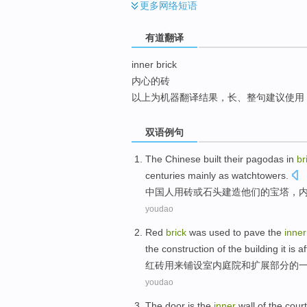
更多
网络短语
top
有道翻译
inner brick
内心的砖
以上为机器翻译结果，长、整句建议使用
双语例句
The Chinese
built
their
pagodas
in
br
centuries
mainly
as watchtowers
.
中国人
用砖
或
石头
建造
他们的
宝塔
，
youdao
Red
brick
was
used to
pave
the
inner
the construction
of
the
building
it
is a
红砖
用来
铺设
室内
庭院
和
扩展部分
的
youdao
The door
is
the
inner
wall of the
cour