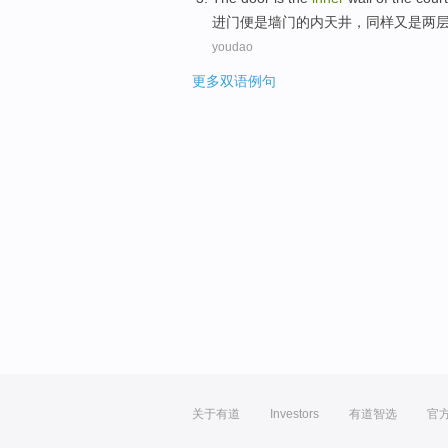
进门
便是墙门
的
内
天井
，
同样
又是两
youdao
更多双语例句
关于有道
Investors
有道智选
官