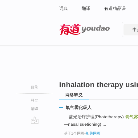
词典
翻译
有道精品课
中
有道 - 网易旗下搜索
inhalation therapy usi
目录
网络释义
释义
氧气雾化吸人
翻译
... 蓝光治疗护理(Phototherapy)
氧气雾
—nasal suetioning) ...
go
基于1个网页
-
相关网页
top