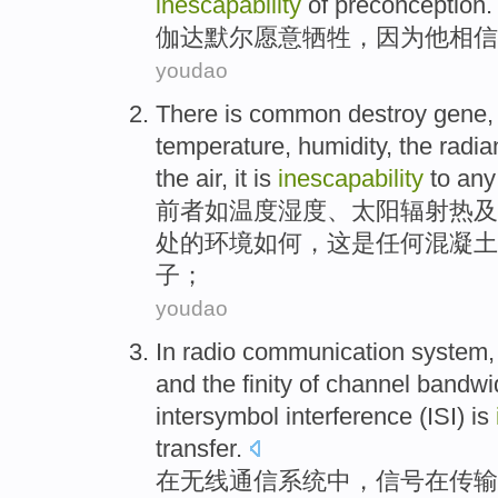
inescapability
of preconception.
伽达默尔
愿意
牺牲
，
因为
他
相信
youdao
There is common destroy
gene
temperature
,
humidity
, the
radia
the
air
,
it
is
inescapability
to
any
前者
如
温度
湿度
、
太阳
辐射热
及
处
的
环境如何，
这
是
任何
混凝土
子
；
youdao
In
radio
communication
system
and
the
finity
of
channel
bandwi
intersymbol
interference (ISI)
is
transfer
.
在
无线
通信
系统
中，
信号
在
传输