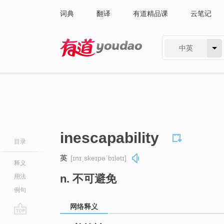
词典
翻译
有道精品课
云笔记
中英
有道 - 网易旗下搜索
inescapability
目录
英
[ɪnɪˌskeɪpəˈbɪlətɪ]
释义
n. 不可避免
用法
例句
网络释义
go