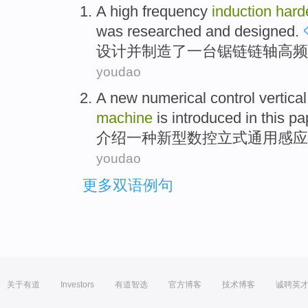
A
high frequency
induction
hard
was researched
and
designed
.
设计
并
制造
了一
台
锯
链链
轴
高频
youdao
A
new
numerical control
vertical
machine
is
introduced in this pa
介绍
一种
新型
数控
立式
通用
感应
youdao
更多双语例句
关于有道
Investors
有道智选
官方博客
技术博客
诚聘英