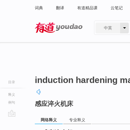
词典
翻译
有道精品课
云笔记
中英
有道 - 网易旗下搜索
induction hardening m
目录
释义
感应淬火机床
例句
网络释义
专业释义
go
top