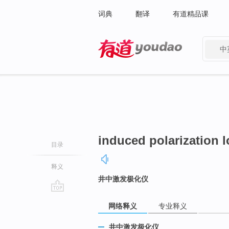
词典
翻译
有道精品课
中
有道 - 网易旗下搜索
induced polarization 
目录
释义
井中激发极化仪
go
网络释义
专业释义
top
井中激发极化仪