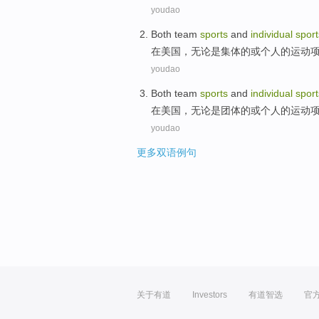
youdao
Both
team
sports
and
individual
sport
在
美国
，
无论是
集体
的
或
个人
的
运动
youdao
Both
team
sports
and
individual
sport
在
美国，
无论是
团体
的
或
个人
的
运动
youdao
更多双语例句
关于有道
Investors
有道智选
官