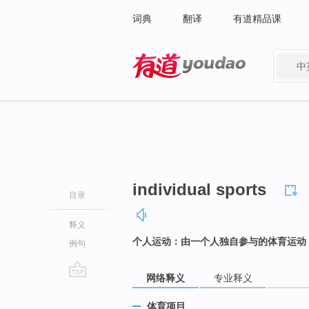
词典
翻译
有道精品课
中
有道 - 网易旗下搜索
individual sports
目录
释义
个人运动：由一个人独自参与的体育运动
例句
网络释义
专业释义
go
top
体育项目