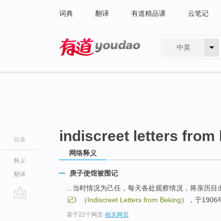
词典
翻译
有道精品课
云笔记
中英
有道 - 网易旗下搜索
indiscreet letters from
目录
网络释义
释义
庚子使馆被围记
翻译
...当时情况为己任，每天各处观察情况，将亲历
记
》（
Indiscreet Letters from Beking
），于190
go
基于22个网页
-
相关网页
top