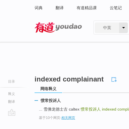
词典
翻译
有道精品课
云笔记
中英
有道 - 网易旗下搜索
indexed complainant
目录
网络释义
释义
惯常投诉人
翻译
... 雪佛龙德士古 caltex
惯常投诉人
indexed compl
基于10个网页
-
相关网页
go
top