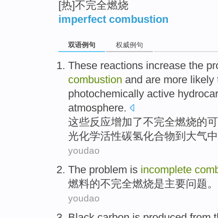
[热]不完全燃烧
imperfect combustion
双语例句
权威例句
These
reactions
increase
the
pr
combustion
and are
more
likely
photochemically
active
hydroca
atmosphere
.
这些
反应
增加
了
不完全
燃烧
的
可
光
化学
活性
碳氢
化合物
到
大气
中
youdao
The
problem
is
incomplete
comb
燃料的
不完全
燃烧
是
主要
问题
。
youdao
Black carbon
is
produced
from 