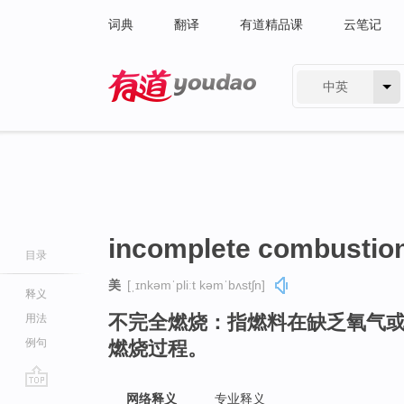
词典
翻译
有道精品课
云笔记
中英
有道 - 网易旗下搜索
incomplete combustio
目录
美
[ˌɪnkəmˈpliːt kəmˈbʌstʃn]
释义
不完全燃烧：指燃料在缺乏氧气
用法
例句
燃烧过程。
go
网络释义
专业释义