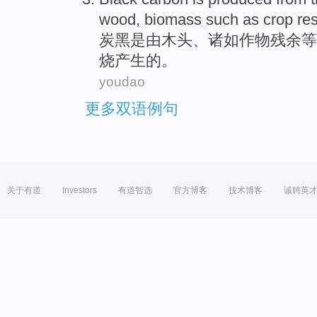
wood
,
biomass
such as
crop
re
炭黑
是
由
木头
、
诸如
作物
残余
等
烧
产生
的
。
youdao
更多双语例句
关于有道
Investors
有道智选
官方博客
技术博客
诚聘英