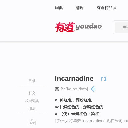
词典
翻译
有道精品课
中
有道 - 网易旗下搜索
incarnadine
目录
英
[ɪnˈkɑːnəˌdaɪn]
释义
n. 鲜红色，深粉红色
权威词典
adj. 鲜红色的，深粉红色的
用法
v. （使）呈鲜红色；染红
[ 第三人称单数 incarnadines 现在分词 incar