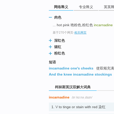
go
网络释义
专业释义
英英
top
肉色
... hot pink 艳粉色,粉红色
incarnadine
基于270个网页
-
相关网页
深红色
猩红
粉红色
短语
incarnadine one's cheeks
使双颊充满
And the knee incarnadine stockings
柯林斯英汉双解大词典
incarnadine
/ɪnˈkɑːnəˌdaɪn/
1.
V
to tinge or stain with red 染红