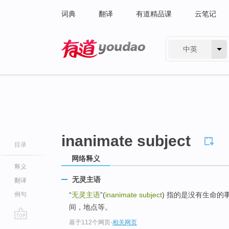
词典
翻译
有道精品课
云笔记
中英
有道 - 网易旗下搜索
inanimate subject
目录
网络释义
释义
无灵主语
翻译
例句
“
无灵主语
”(
inanimate subject
) 指的是没有生命
间，地点等。
基于112个网页
-
相关网页
go