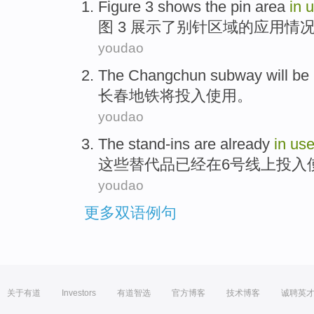
Figure
3
shows
the
pin
area
in
u
图
3
展示
了
别针
区域
的应用情
youdao
The Changchun
subway
will be
长春
地铁
将
投入
使用
。
youdao
The stand-ins
are already
in
us
这些
替代品
已经
在
6号
线上
投入
youdao
更多双语例句
关于有道
Investors
有道智选
官方博客
技术博客
诚聘英