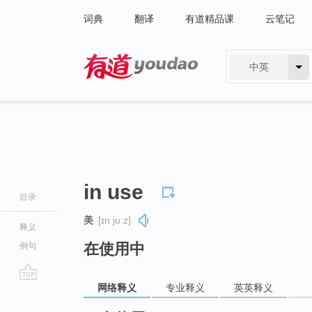
词典
翻译
有道精品课
云笔记
中英
有道 - 网易旗下搜索
in use
目录
美
[ɪn juːz]
释义
在使用中
例句
网络释义
专业释义
英英释义
go
top