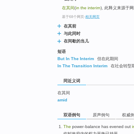
top
在其间
(
in the interim
), 此释义来源于
基于68个网页
-
相关网页
在其前
与此同时
在间歇的当儿
短语
But In The Interim
但在此期间
In The Transition Interim
在社会转型
同近义词
在其间
amid
双语例句
原声例句
权威
The
power-balance
has
evened out
临时
政府
内的权力平衡
已
持平
。