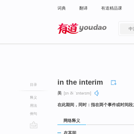
词典
翻译
有道精品课
中
有道 - 网易旗下搜索
in the interim
目录
美
[ɪn ði ˈɪntərɪm]
释义
在此期间，同时：指在两个事件或时间段
用法
例句
网络释义
go
在其间