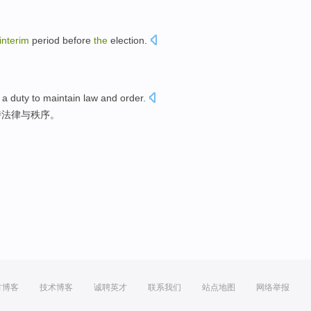
interim
period
before
the
election
.
。
 a
duty
to maintain
law
and
order
.
持
法律
与
秩序
。
方博客
技术博客
诚聘英才
联系我们
站点地图
网络举报