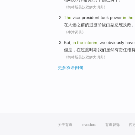
《柯林斯英汉双解大词典》
The
vice-president
took power
in
the
在
大选之前
的
过渡
阶段
由副
总统
执政
《牛津词典》
But
,
in
the
interim
,
we
obviously
have
但是
，
在
过渡
时期
我们
显然
有
责任
维
《柯林斯英汉双解大词典》
更多双语例句
关于有道
Investors
有道智选
官