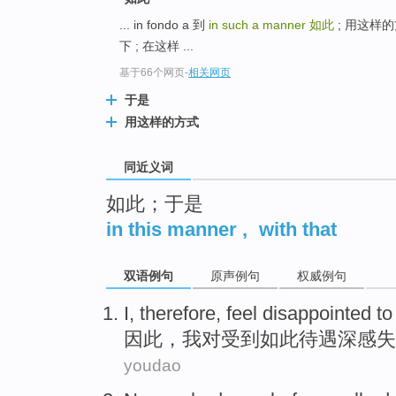
top
... in fondo a 到
in such a manner
如此
; 用这样的方
下 ; 在这样 ...
基于66个网页
-
相关网页
于是
用这样的方式
同近义词
如此；于是
in this manner
,
with that
双语例句
原声例句
权威例句
I
,
therefore
,
feel disappointed
to
因此
，
我
对
受到如此待遇
深感
失
youdao