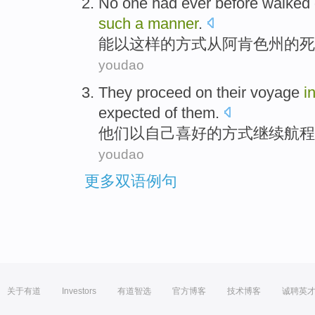
No one had ever before walked
such
a
manner
.
能
以
这样
的方式
从阿肯色州
的
死
youdao
They
proceed on
their
voyage
i
expected
of them.
他们
以
自己
喜好
的方式
继续航程
youdao
更多双语例句
关于有道
Investors
有道智选
官方博客
技术博客
诚聘英