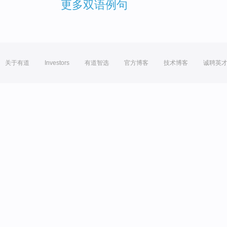
更多双语例句
关于有道
Investors
有道智选
官方博客
技术博客
诚聘英