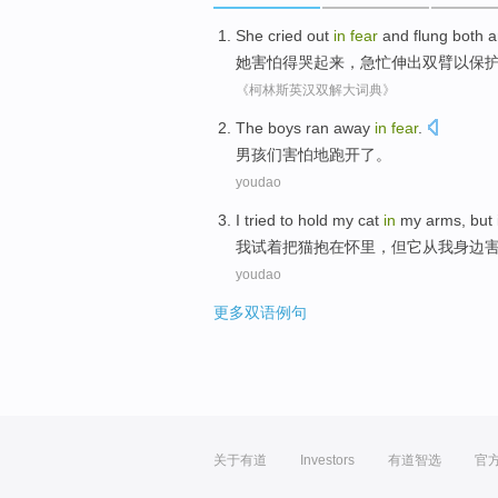
She
cried
out
in
fear
and
flung
both
a
她
害怕
得哭起来
，
急忙伸出
双臂
以
保
《柯林斯英汉双解大词典》
T
he boys ran away
in
fear
.
男
孩们害怕地跑开了。
youdao
I
tried to hold my cat
in
my arms, but 
我
试着把猫抱在怀里，但它从我身边
youdao
更多双语例句
关于有道
Investors
有道智选
官