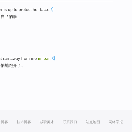
rms
up
to
protect
her
face
.
护
自己
的
脸
。
it ran away from me
in
fear
.
害怕地跑开了。
方博客
技术博客
诚聘英才
联系我们
站点地图
网络举报