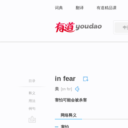
词典
翻译
有道精品课
中
有道 - 网易旗下搜索
in fear
目录
美
[ɪn fɪr]
释义
害怕可能会被杀害
用法
例句
网络释义
go
害怕