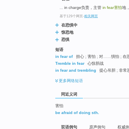
top
... in charge负责，主管
in fear
害怕
地，
基于129个网页
-
相关网页
在恐惧中
惊恐地
恐惧
短语
in fear of
担心 ; 害怕 ; 对……惧怕 ; 
Tremble in fear
心惊胆战
in fear and trembling
提心吊胆 ; 非常
更多
网络短语
同近义词
害怕
be afraid of doing sth.
双语例句
原声例句
权威