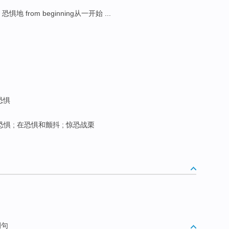
恐惧地 from beginning从一开始 ...
在恐惧
恐惧 ; 在恐惧和颤抖 ; 惊恐战栗
例句