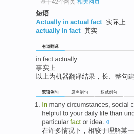
基于42个网页
-
相关网页
top
短语
Actually in actual fact
实际上
actually in fact
其实
有道翻译
in fact actually
事实上
以上为机器翻译结果，长、整句
双语例句
原声例句
权威例句
In
many
circumstances
,
social
c
helpful
to
your
daily
life
than
und
particular
fact
or
idea
.
在
许多
情况
下，
相较于
理解
某
一