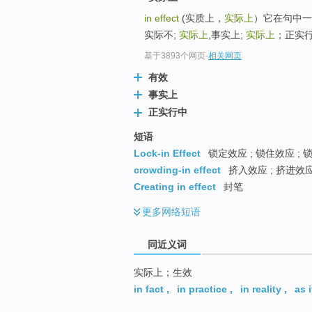
top
in effect
(实质上，
实际上
）它在句中一
实际不;
实际上
,事实上;
实际上
；正实行
基于3893个网页
-
相关网页
有效
事实上
正实行中
短语
Lock-in Effect
锁定效应 ; 锁住效应 ; 
crowding-in effect
挤入效应 ; 挤进效应
Creating in effect
封笔
更多
网络短语
同近义词
实际上；生效
in fact
,
in practice
,
in reality
,
as i