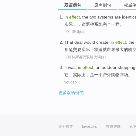
双语例句
原声例句
权威
In
effect
,
the
two
systems
are identic
实际上
，
这
两种
系统
完全
一样。
《牛津词典》
That
deal
would
create
,
in
effect
, the
那
笔交易
实际上将
造就
世界
最大
的
航
《柯林斯英汉双解大词典》
It
was
,
in
effect
,
an
outdoor
shopping
它
，
实际上
，
是
一个
户外
购物
商场
。
youdao
更多双语例句
关于有道
Investors
有道智选
官