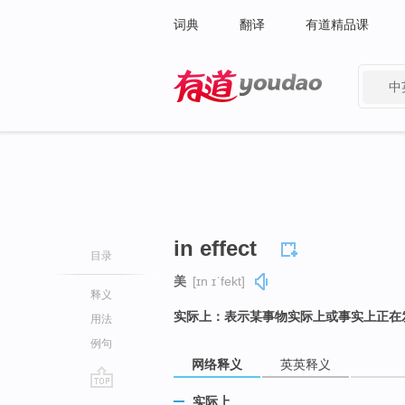
词典
翻译
有道精品课
中
有道 - 网易旗下搜索
in effect
目录
美
[ɪn ɪˈfekt]
释义
实际上：表示某事物实际上或事实上正在
用法
例句
网络释义
英英释义
go
实际上