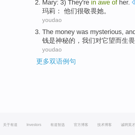
Mary
: 3)
They
're
in
awe
of
her
.
玛莉
：
他们
很
敬畏
她
。
youdao
The
money
was
mysterious
, an
钱
是
神秘
的，
我们
对它
望而生畏
youdao
更多双语例句
关于有道
Investors
有道智选
官方博客
技术博客
诚聘英