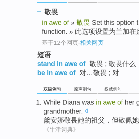
敬畏
in awe of
»
敬畏
Set this option
function. » 此选项设置为兰
基于12个网页
-
相关网页
短语
stand in awe of
敬畏 ; 敬畏什么
be in awe of
对…敬畏 ; 对
双语例句
原声例句
权威例句
While Diana
was
in
awe
of
her
grandmother.
黛
安娜
敬畏
她
的
祖父
，但敬佩她
《牛津词典》