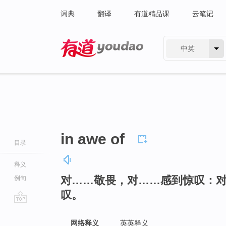
词典
翻译
有道精品课
云笔记
中英
有道 - 网易旗下搜索
in awe of
目录
释义
对……敬畏，对……感到惊叹：
例句
叹。
go
top
网络释义
英英释义