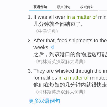
双语例句
原声例句
权威例句
It was
all
over
in
a
matter
of
min
几分钟
就
全部
结束了
。
《牛津词典》
After
that,
food
shipments
to
the
weeks
.
之后
，
到
该
港口
的
食物
运送
可能
《柯林斯英汉双解大词典》
They
are
whisked
through the
i
formalities
in
a
matter
of
minute
他们
在
短短的
几分钟内就很快走
《柯林斯英汉双解大词典》
更多双语例句