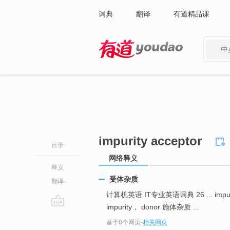
词典
翻译
有道精品课
中
有道 - 网易旗下搜索
impurity acceptor
目录
网络释义
释义
受体杂质
翻译
计算机英语 IT专业英语词典 26 ... impurity
impurity， donor 施体杂质 ...
go
基于8个网页
-
相关网页
top