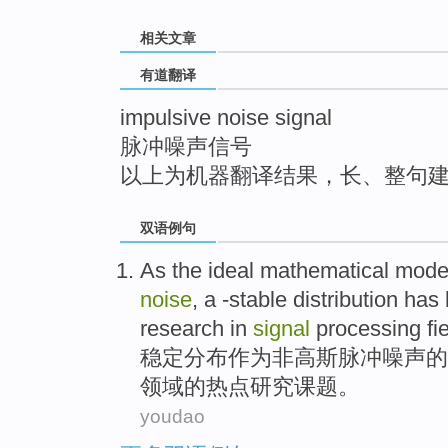
top
相关文章
有道翻译
impulsive noise signal
脉冲噪声信号
以上为机器翻译结果，长、整句
双语例句
As
the ideal
mathematical
mode
noise
,
a -stable
distribution
has
research
in
signal
processing
fi
稳定
分布
作为
非高斯
脉冲
噪声
的
领域
的
热点
研究
课题。
youdao