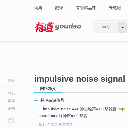
词典
翻译
有道精品课
云笔记
中英
有道 - 网易旗下搜索
impulsive noise signal
目录
网络释义
释义
脉冲杂波信号
翻译
例句
... impulsive noise ==> 冲击噪声=>冲撃雑音
impul
sound ==> 脉冲声=>冲撃音 ...
基于6个网页
-
相关网页
go