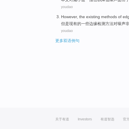
youdao
However
, the
existing
methods
of
ed
但是
现有
的
一些边缘
检测
方法
对
噪声
youdao
更多双语例句
关于有道
Investors
有道智选
官