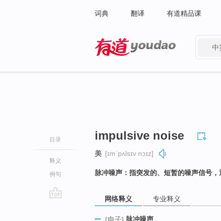
词典
翻译
有道精品课
中
有道 - 网易旗下搜索
impulsive noise
目录
美
[ɪmˈpʌlsɪv nɔɪz]
释义
脉冲噪声：指突发的、短暂的噪声信号，
例句
网络释义
专业释义
go
top
脉冲噪声
[电子]