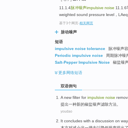
11.1.4
脉冲噪声impulsive noise
11.1.
weighted sound pressure level，LAe
基于3个网页
-
相关网页
脉动噪声
短语
impulsive noise tolerance
脉冲噪声
Periodic impulsive noise
周期脉冲噪
Salt-Pepper Impulsive Noise
椒盐噪
更多
网络短语
双语例句
A
new
filter
for
impulsive
noise
remova
提出
一种
新的
椒盐
噪声
滤
除
方法。
youdao
It concludes
with
a
discussion
on
way
本文
对
减小
这一
撞击以
降低噪声提出