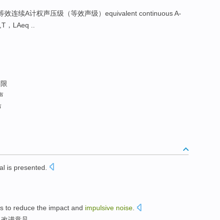
6等效连续A计权声压级（等效声级）equivalent continuous A-
q,T，LAeq ..
容限
声
声
l is
presented
.
s to
reduce
the impact and
impulsive
noise
.
了改进意见
。