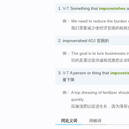
1.
V-T
Something that
impoverishes
a
例：
We need to reduce the burden o
我们需要减少使经济贫困的租税
2.
impoverished
ADJ
贫困的
例：
The goal is to lure businesses 
目的是通过提供减税优惠把企业
3.
V-T
A person or thing that
impoveri
量下降
例：
A top dressing of fertilizer sho
quickly.
应施顶肥以促进生长，因为薄荷
同近义词
同根词