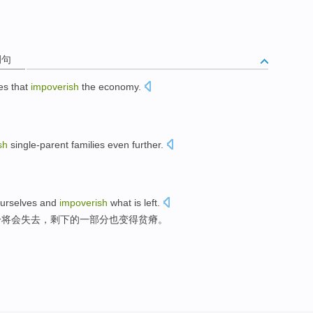
例句
es that
impoverish
the
economy
.
。
sh
single-parent
families
even further.
。
urselves
and
impoverish
what is left
.
分将会
失去
，剩下的一部分也变得
贫瘠
。