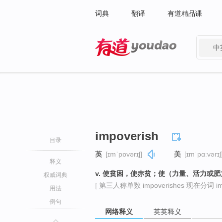
词典
翻译
有道精品课
中
有道 - 网易旗下搜索
impoverish
目录
英
[ɪmˈpɒvərɪʃ]
美
[ɪmˈpɑːvərɪʃ
释义
v. 使贫困，使赤贫；使（力量、活力或
权威词典
[ 第三人称单数 impoverishes 现在分词 impo
用法
例句
网络释义
英英释义