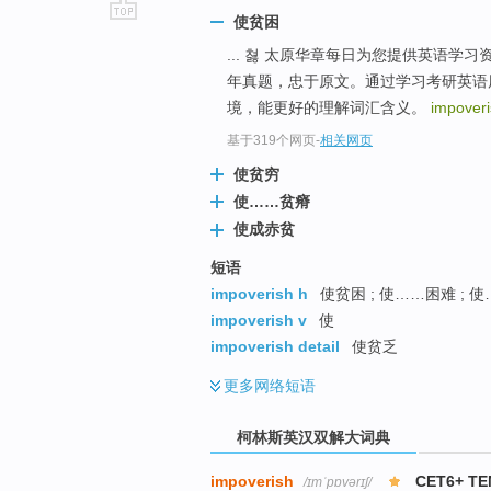
使贫困
go
... 쳟 太原华章每日为您提供英语
top
年真题，忠于原文。通过学习考研英语
境，能更好的理解词汇含义。
impover
基于319个网页
-
相关网页
使贫穷
使……贫瘠
使成赤贫
短语
impoverish h
使贫困 ; 使……困难 ; 
impoverish v
使
impoverish detail
使贫乏
更多
网络短语
柯林斯英汉双解大词典
impoverish
CET6+ TE
/ɪmˈpɒvərɪʃ/