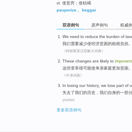
vt. 使贫穷；使枯竭
pauperize
,
beggar
双语例句
原声例句
权威
We
need to
reduce
the
burden
of
tax
我们
需要
减少
使经济贫困
的
租税
负担
《柯林斯英汉双解大词典》
These
changes
are likely
to
impoveri
这些
变革
很
可能
使
单亲家庭更加贫困
《牛津词典》
In
losing
our
history
,
we
lose
part of
o
失去
了
我们
的
历史
，
我们
自身
的
一部
youdao
更多双语例句