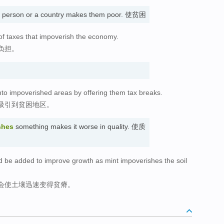
 person or a country makes them poor. 使贫困
f taxes that impoverish the economy.
负担。
into impoverished areas by offering them tax breaks.
吸引到贫困地区。
shes
something makes it worse in quality. 使质
uld be added to improve growth as mint impoverishes the soil
会使土壤迅速变得贫瘠。