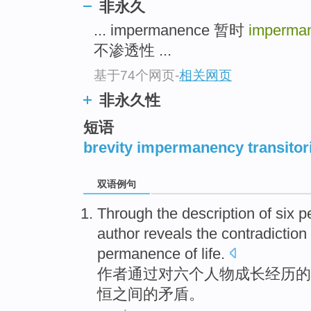
非永久
top
... impermanence 暂时
imperma
不渗透性 ...
基于74个网页
-
相关网页
非永久性
短语
brevity impermanency transitori
双语例句
Through
the
description of
six
p
author
reveals
the
contradiction
permanence
of
life.
作者
通过
对
六个
人物
成长
经历
的
恒之间
的
矛盾
。