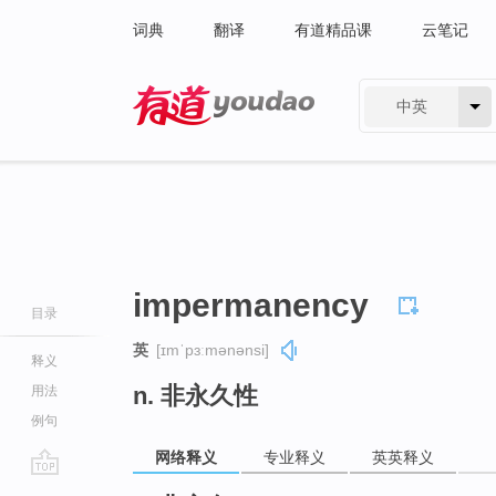
词典
翻译
有道精品课
云笔记
中英
有道 - 网易旗下搜索
impermanency
目录
英
[ɪmˈpɜːmənənsi]
释义
n. 非永久性
用法
例句
网络释义
专业释义
英英释义
go