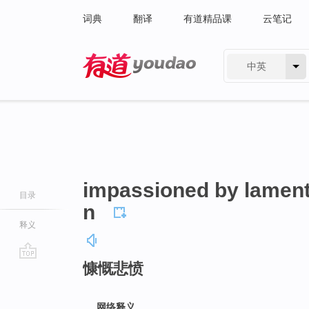
词典
翻译
有道精品课
云笔记
中英
有道 - 网易旗下搜索
impassioned by lament
目录
n
释义
慷慨悲愤
go
top
网络释义