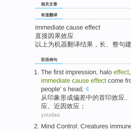
相关文章
top
有道翻译
immediate cause effect
直接因果效应
以上为机器翻译结果，长、整句
双语例句
The
first
impression
,
halo
effect
immediate
cause
effect
come
f
people' s head;
从
印象
形成
偏差
中的
首
印
效应
、
应、近因效应；
youdao
Mind
Control
:
Creatures
immun