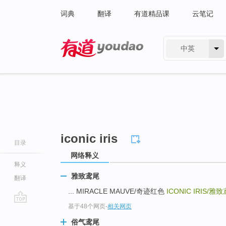
词典
翻译
有道精品课
云笔记
中英
有道 - 网易旗下搜索
iconic iris
目录
网络释义
释义
雅致鸢尾
翻译
... MIRACLE MAUVE/奇迹红色
ICONIC IRIS/
雅致
基于48个网页
-
相关网页
go
top
俗气鸢尾