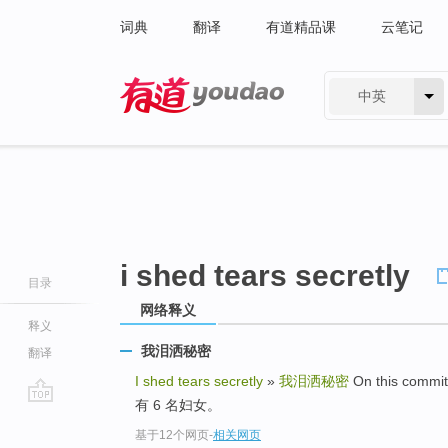
词典
翻译
有道精品课
云笔记
中英
有道 - 网易旗下搜索
i shed tears secretly
目录
网络释义
释义
我泪洒秘密
翻译
I shed tears secretly
»
我泪洒秘密
On this commi
有 6 名妇女。
go
基于12个网页
-
相关网页
top