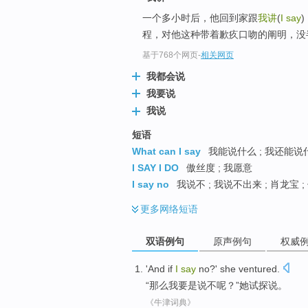
一个多小时后，他回到家跟
我讲
(
I say
程，对他这种带着歉疚口吻的阐明，没半
基于768个网页
-
相关网页
我都会说
我要说
我说
短语
What can I say
我能说什么 ; 我还能说什
I SAY I DO
傲丝度 ; 我愿意
I say no
我说不 ; 我说不出来 ; 肖龙宝 ;
更多
网络短语
双语例句
原声例句
权威
'
And if
I
say
no
?'
she
ventured
.
“
那么
我
要是
说
不
呢？”
她
试探说
。
《牛津词典》