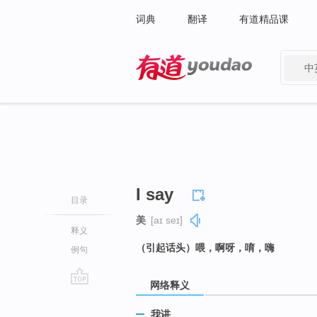
词典
翻译
有道精品课
中
有道 - 网易旗下搜索
I say
目录
美
[aɪ seɪ]
释义
（引起话头）喂，啊呀，唷，嗨
例句
网络释义
go
top
我讲