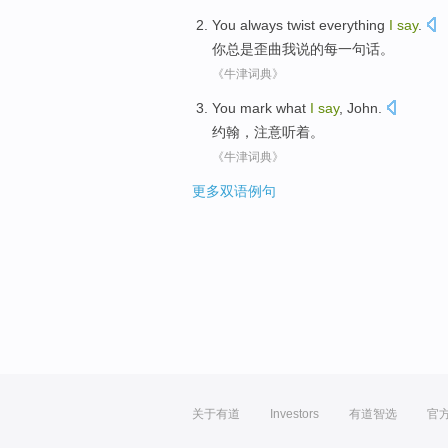
You
always
twist
everything
I
say
.
你
总是
歪曲
我
说
的
每
一句话。
《牛津词典》
You mark
what
I
say
,
John
.
约翰
，
注意
听着。
《牛津词典》
更多双语例句
关于有道
Investors
有道智选
官