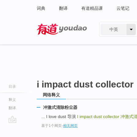
词典
翻译
有道精品课
云笔记
中英
有道 - 网易旗下搜索
i impact dust collector
目录
网络释义
释义
冲激式清除粉尘器
翻译
... I love dust 导演
I impact dust collector
冲激式
基于1个网页
-
相关网页
go
top