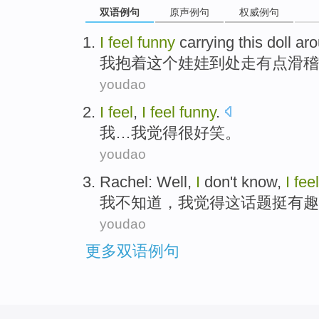
双语例句
原声例句
权威例句
I
feel
funny
carrying
this
doll
ar
我
抱着
这个
娃娃
到处走
有点
滑稽
youdao
I
feel
,
I
feel
funny
.
我
…我
觉得
很好笑
。
youdao
Rachel: Well,
I
don't
know
,
I
feel
我
不
知道
，我
觉得
这话题挺
有趣
youdao
更多双语例句