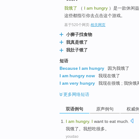
我饿了
（
I am hungry
）是一款休闲益
这些都指引你去点击这个游戏。
基于520个网页
-
相关网页
小狮子找食物
我真是饿了
我肚子饿了
短语
Because I am hungry
因为我饿了
I am hungry now
我现在饿了
I am very hungry
我现在很饿 ; 我快饿死
更多
网络短语
双语例句
原声例句
权威
I
am
hungry
.
I
want to eat
much
.
我
饿
了。我
想吃
很多
。
youdao