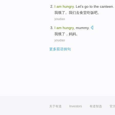
I
am
hungry
.
Let's
go to
the canteen
.
我
饿
了。
我们
去
食堂
吃饭吧。
youdao
I
am
hungry
,
mummy
.
我
饿
了，
妈妈
。
youdao
更多双语例句
关于有道
Investors
有道智选
官