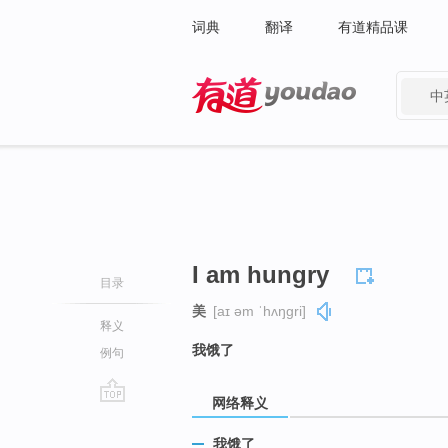
词典
翻译
有道精品课
中
有道 - 网易旗下搜索
I am hungry
目录
美
[aɪ əm ˈhʌŋɡri]
释义
我饿了
例句
网络释义
go
top
我饿了