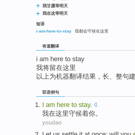
top
我甘愿等明天
我在这等明天
短语
i-am-here-to-stay
我都会守候在这里
有道翻译
i am here to stay
我将留在这里
以上为机器翻译结果，长、整句
双语例句
I
am
here
to
stay
.
我
在这里
守候
着你。
youdao
Let us
settle
it
at once
: will
you