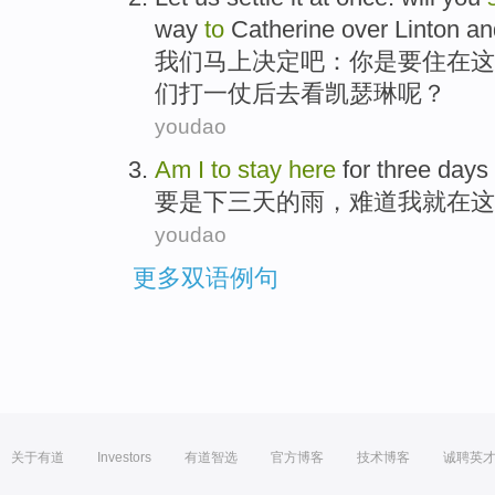
way
to
Catherine
over
Linton
an
我们
马上
决定
吧：
你
是
要住
在这
们打
一仗
后去
看凯瑟琳
呢？
youdao
Am
I
to
stay
here
for
three
days
要是
下
三
天
的
雨
，
难道
我
就在
这
youdao
更多双语例句
关于有道
Investors
有道智选
官方博客
技术博客
诚聘英