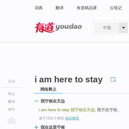
词典
翻译
有道精品课
云笔记
中英
有道 - 网易旗下搜索
i am here to stay
目录
网络释义
释义
我守候在天边
翻译
例句
i am here to stay
我守候在天边
; 我于此守候..
基于1591个网页
-
相关网页
go
我在这里守候