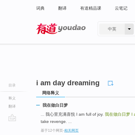
词典
翻译
有道精品课
云笔记
中英
有道 - 网易旗下搜索
i am day dreaming
目录
网络释义
释义
我在做白日梦
翻译
... 我心里充满喜悦 I am full of joy.
我在做白日梦
I
take revenge. ...
go
基于12个网页
-
相关网页
top