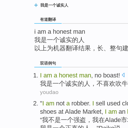
top
我是一个诚实人
有道翻译
i am a honest man
我是一个诚实的人
以上为机器翻译结果，长、整句
双语例句
I
am
a
honest
man
,
no
boast
!
我
是
一个
诚实的
人
，
不
喜欢吹牛
youdao
"
I
am
not
a
robber
.
I
sell
used
cl
shoes
at Alade
Market
,
I
am
an
“
我
不是
一
个
强盗
，我
在
Alade
市