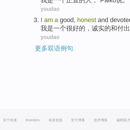
我
是
一
个
正直
的
人
，”
Paiko
说
。
youdao
I
am
a
good
,
honest
and
devote
我
是
一个
很好的
，
诚实的
和
付出
youdao
更多双语例句
关于有道
Investors
有道智选
官方博客
技术博客
诚聘英