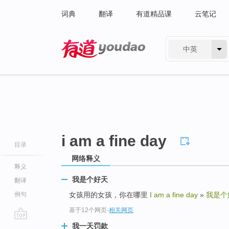
词典
翻译
有道精品课
云笔记
中英
有道 - 网易旗下搜索
i am a fine day
目录
网络释义
释义
我是个好天
翻译
例句
女孩用的女孩，你在哪里
I am a fine day
»
我是个
基于12个网页
-
相关网页
go
我一天罚款