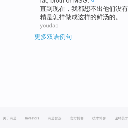
fat
, broth
or
MSG
.
直到现在
，
我
都
想不
出
他们
没有
精
是怎样
做成
这样
的鲜汤
的
。
youdao
更多双语例句
关于有道
Investors
有道智选
官方博客
技术博客
诚聘英