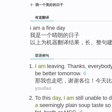
top
我一个美好的日子
有道翻译
i am a fine day
我是一个晴朗的日子
以上为机器翻译结果，长、整句
双语例句
I
am
leaving
.
Thanks
,
everybod
be
better
tomorrow
.
那
我
也
走吧
，
谢谢
各位
！今天
比
youdao
To this
day
,
I
am
still
unable
to
d
a
seemingly plain
soup
taste
so